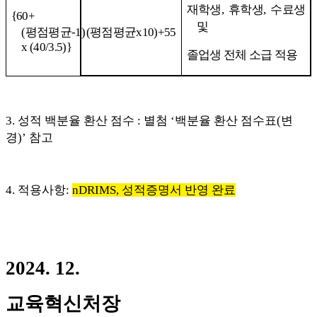
재학생,
휴학생
, 수료생
{60+
및
(평점평균-1)
(평점평균x10)+55
x (40/3.5)}
졸업생 전체 소급 적용
3.
성적 백분율 환산 점수
:
별첨
‘
백분율 환산 점수표
(
변
경
)’
참고
4.
적용사항:
nDRIMS, 성적증명서 반영 완료
2024. 12.
교육혁신처장