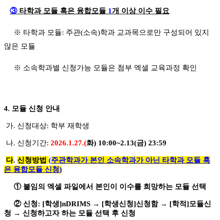
③
타학과 모듈 혹은 융합모듈
1
개 이상 이수 필요
※
타학과 모듈: 주관
(
소속
)
학과 교과목으로만 구성되어 있지
않은 모듈
※
소속학과별 신청가능 모듈은 첨부 엑셀 교육과정 확인
4.
모듈 신청 안내
가
.
신청대상: 학부 재학생
나
.
신청기간
:
2026.1.27.(
화
) 10:00~2.13(
금
) 23:59
다
.
신청방법
(
주관학과가 본인 소속학과가 아닌 타학과 모듈 혹
은 융합모듈 신청
)
①
붙임의 엑셀 파일에서 본인이 이수를 희망하는 모듈 선택
②
신청
: [
학생
]nDRIMS
→
[
학생신청
]
신청함
→
[
학적
]
모듈신
청
→
신청하고자 하는 모듈 선택 후 신청