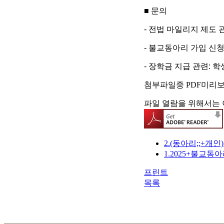
■
문의
-
전법 마일리지 제도 
-
불교동아리 가입 신청
-
장학금 지급 관련
:
학
첨부파일중 PDF미리
파일 열람을 위해서는 
2.(동아리;;+개
1.2025+불교
프린트
목록