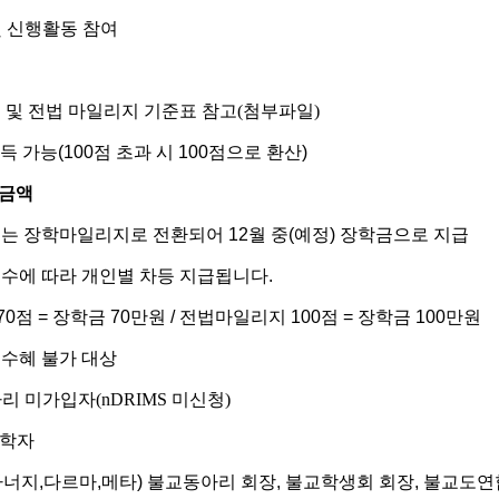
및 신행활동 참여
 및 전법 마일리지 기준표 참고(첨부파일)
득 가능
(100
점 초과 시
100
점으로 환산
)
 금액
지는 장학마일리지로 전환되어
12
월 중
(
예정
)
장학금으로 지급
수에 따라 개인별 차등 지급됩니다
.
70
점
=
장학금
70
만원
/
전법마일리지
100
점
=
장학금
100
만원
수혜 불가 대상
 미가입자(nDRIMS 미신청)
휴학자
라너지
,
다르마
,
메타
)
불교동아리 회장
,
불교학생회 회장
,
불교도연