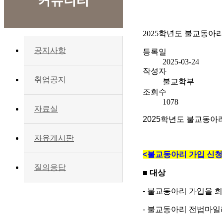
커뮤니티
2025학년도 불교동아
공지사항
등록일
2025-03-24
작성자
취업공지
불교학부
조회수
1078
자료실
2025
학년도 불교동아리
자유게시판
<
불교동아리 가입 신
질의응답
■
대상
-
불교동아리 가입을 
-
불교동아리 전법마일