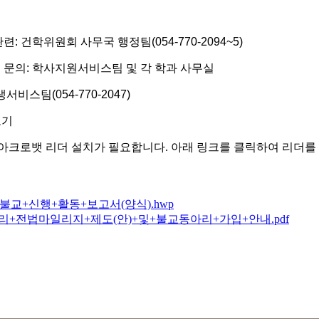
관련
:
건학위원회 사무국 행정팀
(054-770-2094~5)
 문의
:
학사지원서비스팀 및 각 학과 사무실
생서비스팀
(054-770-2047)
보기
아크로뱃 리더 설치가 필요합니다. 아래 링크를 클릭하여 리더를
인)불교+신행+활동+보고서(양식).hwp
동아리+전법마일리지+제도(안)+및+불교동아리+가입+안내.pdf