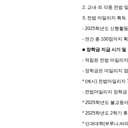
2.
교내
·
외 각종 전법 
3.
전법 마일리지 획득
- 2025
학년도 신행활동
-
연간 총
100
점까지 획
■
장학금 지급 시기 및
-
적립된 전법 마일리
-
장학금은 마일리지 점
* (
예시
)
전법마일리지
-
전법마일리지 장학금 
* 2025
학년도
불교동아리
* 2025
학년도
2
학기 
*
단과대학
(
부루나
,
바