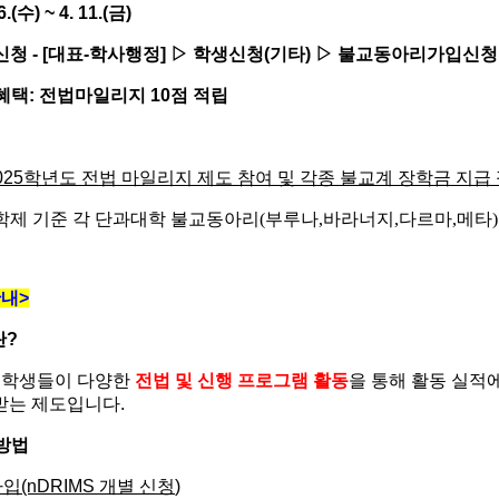
6.(
수
) ~ 4. 11.(
금
)
신청
- [
대표
-
학사행정
]
▷
학생신청
(
기타
)
▷
불교동아리가입신청
혜택
:
전법마일리지
10
점 적립
025
학년도 전법 마일리지 제도 참여 및 각종 불교계 장학금 지급
학제 기준 각 단과대학 불교동아리(부루나,바라너지,다르마,메타)
안내
>
란
?
 학생들이 다양한
전법 및 신행 프로그램 활동
을 통해 활동 실적
받는 제도입니다
.
방법
가입
(nDRIMS
개별 신청
)